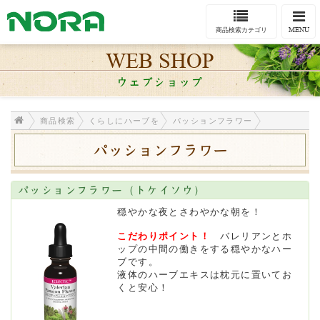
Togg
navi
MENU
商品検索カテゴリ
WEB SHOP
ウェブショップ
商品検索
くらしにハーブを
パッションフラワー
パッションフラワー
パッションフラワー（トケイソウ）
穏やかな夜とさわやかな朝を！
こだわりポイント！
バレリアンとホ
ップの中間の働きをする穏やかなハー
ブです。
液体のハーブエキスは枕元に置いてお
くと安心！