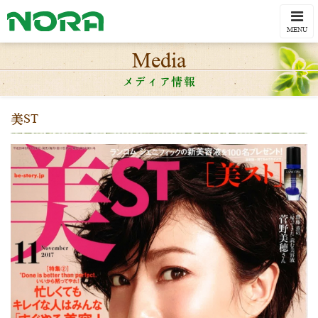
Togg
navi
MENU
Media
メディア情報
美ST