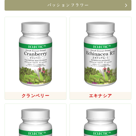
パッションフラワー
2025/04/10
ゴールデンウィークの営業について
2025/03/31
LINE友だち限定クーポン配布中！
2025/03/31
メディカルハーブハンドブック発売
2025/03/25
インターペット2025（4/3～6、東京ビッグサイト）に出
展します
2025/02/20
Animal Essentials ナチュラルカルシウム340・グリー
ンミックス300 容器仕様変更のお知らせ
クランベリー
エキナシア
2024/11/08
完全オーダーメイドのペット向けハーブサプリ新登場
2024/11/15
12月28日（土）～1月5日（日）は冬季休業とさせていた
だきます