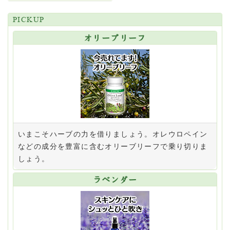
12月29日（金）～1月3日（水）は冬季休業とさせていた
だきます
PICKUP
2023/08/28
オリーブリーフ
メディア情報
が更新されました。
2023/07/07
8月11日（金）～ 8月15日（火）は夏季休業とさせてい
ただきます
2023/04/27
リニューアル商品のお知らせ（クロフサスグリ油V）
2023/03/28
いまこそハーブの力を借りましょう。オレウロペイン
ゴールデンウィークの営業について
などの成分を豊富に含むオリーブリーフで乗り切りま
2023/01/04
しょう。
ペット向けハーブブレンドに新商品が登場！
2022/11/17
ラベンダー
12月29日（木）～1月3日（火）は冬季休業とさせていた
だきます
2022/11/04
リニューアル商品のお知らせ（ネイザルサポート）