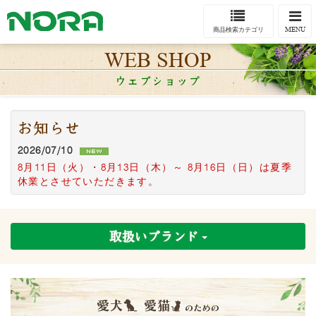
Togg
navi
MENU
商品検索カテゴリ
WEB SHOP
ウェブショップ
お知らせ
2026/07/10
8月11日（火）・8月13日（木）～ 8月16日（日）は夏季
休業とさせていただきます。
2026/04/15
ペット向けomega3オイルに新商品が登場！
取扱いブランド
2026/04/07
ゴールデンウィークの営業について
2026/03/06
マイブレンド価格改定のお知らせ
2026/02/20