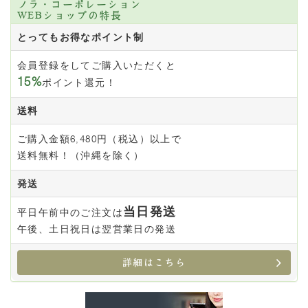
ノラ・コーポレーション
2021/11/26
WEBショップの特長
12月29日（水）～1月3日（月）は冬季休業とさせていた
とってもお得なポイント制
だきます
2021/09/27
会員登録をしてご購入いただくと
メディア情報
が更新されました。
15%
ポイント還元！
2021/08/20
送料
取扱終了商品のお知らせ（エクレクティック社商品）
ご購入金額6,480円（税込）以上で
2021/07/16
送料無料！（沖縄を除く）
8月13日（金）～ 8月15日（日）は夏季休業とさせてい
ただきます
発送
2021/06/29
配送遅延について
当日発送
平日午前中のご注文は
2021/05/13
午後、土日祝日は翌営業日の発送
エクレクティック商品「マリアアザミD」入荷！
詳細はこちら
2021/04/15
メディア情報
が更新されました。
2021/04/05