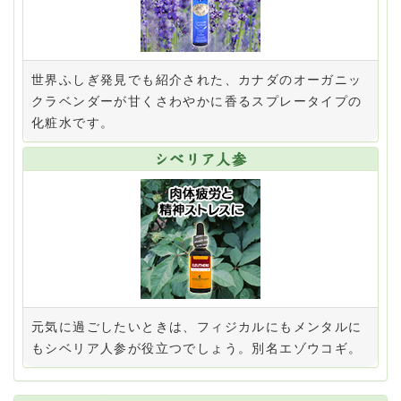
2022/10/01
LINE公式アカウントのご案内
2022/08/31
世界ふしぎ発見でも紹介された、カナダのオーガニッ
出版記念キャンペーン
クラベンダーが甘くさわやかに香るスプレータイプの
2022/08/22
化粧水です。
価格改定のお知らせ
シベリア人参
2022/07/25
メディア情報
が更新されました。
2022/07/01
8月13日（土）～ 8月15日（月）は夏季休業とさせてい
ただきます
2022/04/05
ゴールデンウィークの営業について
2022/02/10
元気に過ごしたいときは、フィジカルにもメンタルに
配送遅延について
もシベリア人参が役立つでしょう。別名エゾウコギ。
2022/01/07
配送遅延について