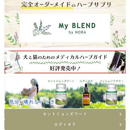
価格改定のお知らせ
2025/11/13
12月27日（土）～1月4日（日）は冬季休業とさせていた
だきます
2025/09/03
ノラ・オリジナルズに新商品が登場！
2025/09/03
エクレクティックに新商品が登場！
2025/08/04
ペット向けハーブブレンドに新商品が登場！
2025/07/17
キッズエキナシアプレミアムブレンド 1オンス 仕様変更
のお知らせ
2025/07/10
8月13日（水）～ 8月17日（日）は夏季休業とさせてい
ただきます
セントジョンズワート
2025/06/10
ロディオラ
メディア情報
が更新されました。