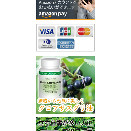
ゴールデンウィークの営業について
2020/12/25
取扱終了商品のお知らせ（ハーブファーム社商品）
2020/12/18
リニューアル商品のお知らせ（クロフサスグリ油V）
2020/12/04
エクレクティック商品「エキナシアFFD」入荷！
2020/11/26
12月29日（火）～1月3日（日）は冬季休業とさせていた
だきます
2020/11/05
取扱終了商品のお知らせ（ブラックコホシュ）
2020/10/30
NutriSupport マルチビタミン＆ミネラル 容器仕様変更
のお知らせ
2020/09/11