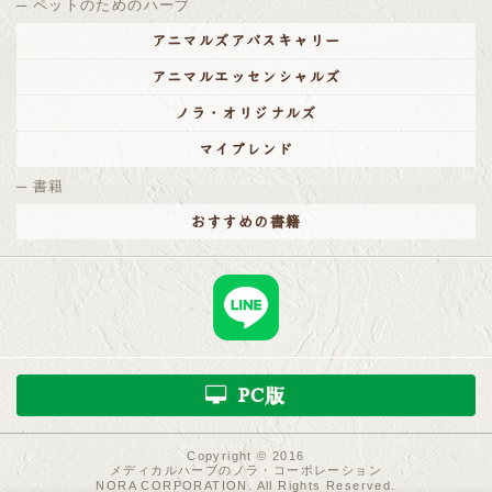
ペットのためのハーブ
8月10日（土）～8月15日（木）は夏季休業とさせていた
アニマルズアパスキャリー
だきます
2019/05/31
アニマルエッセンシャルズ
お届けの遅延のお知らせ
ノラ・オリジナルズ
2019/05/16
マイブレンド
メディア情報
が更新されました。
書籍
2019/05/10
メディア情報
が更新されました。
おすすめの書籍
2019/04/24
メディア情報
が更新されました。
2019/04/09
ゴールデンウィークの営業について
カレンダー通りの営業(4/27～5/6は定休日)といたしま
す。4月26日(金)の正午以降にご注文を頂いた場合、発送
PC版
は5月7日(火)、お届けは5月8日(水)以降となりますので予
めご了承ください。
2019/01/30
Copyright © 2016
メディカルハーブのノラ・コーポレーション
メディア情報
が更新されました。
NORA CORPORATION. All Rights Reserved.