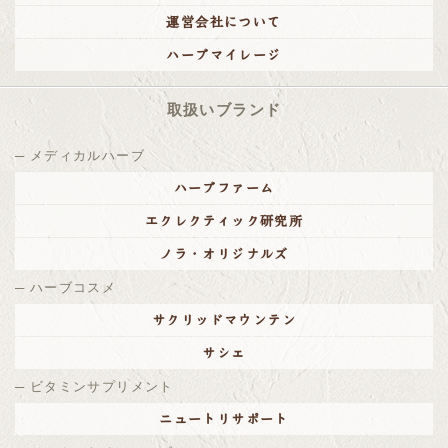
2020/02/25
運営会社について
全品ポイント20％キャンペーンのお知らせ
ハーブマイレージ
2020/01/27
メディア情報
が更新されました。
取扱いブランド
2019/11/28
メディカルハーブ
12月28日（土）～1月5日（日）は冬季休業とさせていた
だきます
ハーブファーム
2019/11/21
エクレクティック研究所
商品表記内容（与え方の目安）改定のお知らせ
ノラ・オリジナルズ
2019/10/29
容器仕様変更のお知らせ
ハーブコスメ
2019/08/07
サクリッドマウンテン
エクレクティックのラインナップに新商品が登場！
サシェ
2019/07/05
ビタミンサプリメント
サーモンオイルカプセル 容器仕様変更のお知らせ
ニュートリサポート
2019/07/01