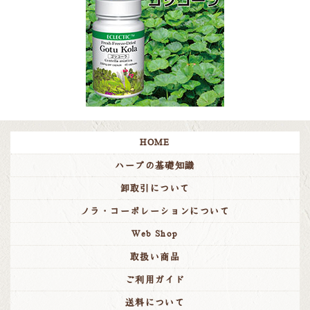
取扱終了商品のお知らせ（クロフサスグリ油V）
2020/08/03
パスワード再設定のお願い
2020/07/31
8月13日（木）～8月16日（日）は夏季休業とさせていた
だきます
2020/07/13
HOME
NutriSupport ピクニック 容器仕様変更のお知らせ
ハーブの基礎知識
2020/04/17
ゴールデンウィークの営業について
卸取引について
2020/04/08
ノラ・コーポレーションについて
ショッピングカートシステム不具合のお詫びと復旧のお
知らせ
Web Shop
2020/03/23
取扱い商品
メディア情報
が更新されました。
ご利用ガイド
2020/03/12
送料について
メディア情報
が更新されました。