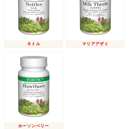
2024/10/01
リニューアル商品のお知らせ（サーモンオイルカプセ
ル）
2024/08/16
「台風７号」の影響による営業時間について
2024/07/26
ネトル
マリアアザミ
ネコポス受付終了及びクロネコゆうパケット導入のお知
らせ
2024/07/09
8月10日（土）～ 8月15日（木）は夏季休業とさせてい
ただきます
2024/05/31
リニューアル商品のお知らせ（オレガノ・マレインブレ
ンド）
2024/03/28
ゴールデンウィークの営業について
2023/11/17
ホーソンベリー