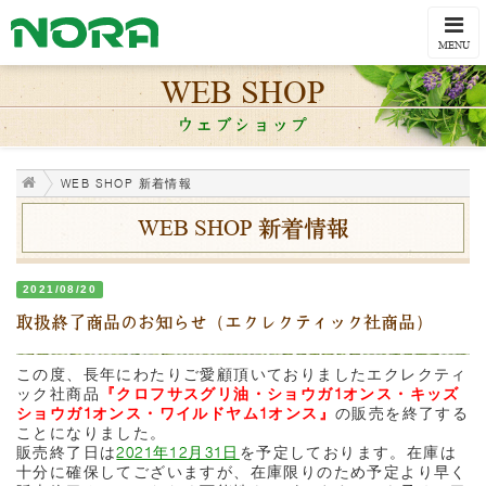
Togg
navi
MENU
WEB SHOP
ウェブショップ
WEB SHOP 新着情報
WEB SHOP 新着情報
2021/08/20
取扱終了商品のお知らせ（エクレクティック社商品）
この度、長年にわたりご愛顧頂いておりましたエクレクティ
ック社商品
『クロフサスグリ油・ショウガ1オンス・キッズ
ショウガ1オンス・ワイルドヤム1オンス
』
の販売を終了する
ことになりました。
販売終了日は
2021年12月31日
を予定しております。在庫は
十分に確保してございますが、在庫限りのため予定より早く