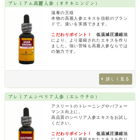
プレミアム高麗人参（オタネニンジン）
滋養の王様
本物の高麗人参エキスを信頼のブラン
ドで。違いを実感できます。
こだわりポイント！
低温減圧濃縮法
により、より凝縮されたエキスを作り
ました。
強い苦味も高麗人参ならでは
の魅力です。
詳しく見る
プレミアムシベリア人参（エレウテロ）
アスリートのトレーニングやパフォー
マンス向上に。
高品質のシベリア人参エキスをお試し
ください。
こだわりポイント！
低温減圧濃縮法
により、より凝縮されたエキスを作り