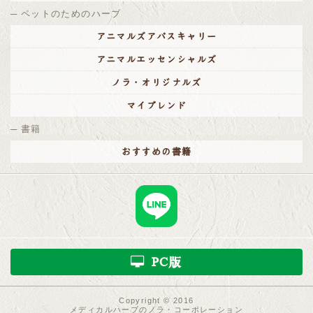
ペットのためのハーブ
アニマルズアパスキャリー
アニマルエッセンシャルズ
ノラ・オリジナルズ
マイブレンド
書籍
おすすめの書籍
PC版
Copyright © 2016
メディカルハーブのノラ・コーポレーション