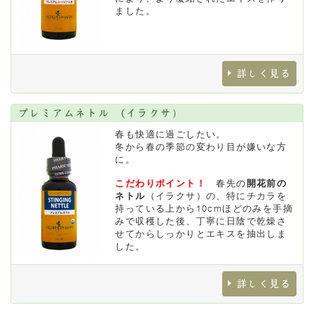
ました。
詳しく見る
プレミアムネトル (イラクサ）
春も快適に過ごしたい。
冬から春の季節の変わり目が嫌いな方
に。
こだわりポイント！
春先の
開花前の
ネトル
（イラクサ）の、特にチカラを
持っている上から10cmほどのみを手摘
みで収穫した後、丁寧に日陰で乾燥さ
せてからしっかりとエキスを抽出しま
した。
詳しく見る