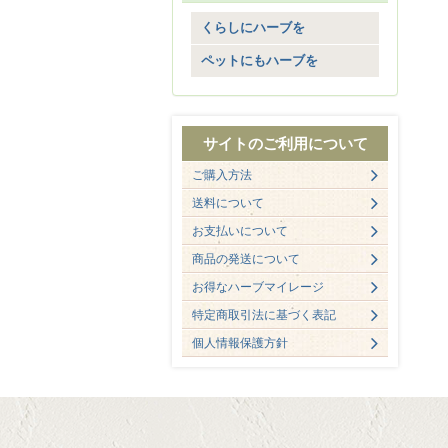
女性に
6歳を過ぎたら
くらしにハーブを
ホルモンバランス
大きな音が怖い
男性に
アイブライト
ペットにもハーブを
お留守番に
生活習慣
アニス
肝臓の健康維持に
アイブライト
スマホのお供に
アメリカ人参
投薬の前後に
アロエベラ
忙しい現代人に
アルファルファ
心臓の健康維持に
アルファルファ
サイトのご利用について
立ち仕事に
イエロードック
腎臓の健康維持に
イエロードック
ご購入方法
春のハーブ
イチョウ
脳の健康維持に
イチョウ
送料について
夏のハーブ
エキナシア
胃腸の健康維持に
ウィッチヘーゼル
お支払いについて
秋のハーブ
エルダー
目の健康維持に
エキナシア
商品の発送について
冬のハーブ
オリーブリーフ
膀胱の健康維持
オート麦
お得なハーブマイレージ
記憶
ガーリック
口の健康維持に
オオバコ
特定商取引法に基づく表記
その他メディカル
カイエンヌ
耳の健康維持に
大麦若葉
個人情報保護方針
カモミール
皮膚の健康維持に
オリーブリーフ
カレンデュラ
被毛を清潔に
オレゴングレープ
クランベリー
被毛の健康維持に
オレンジオイル
クロフサスグリ
ごほうびに
カウチグラス
高麗人参