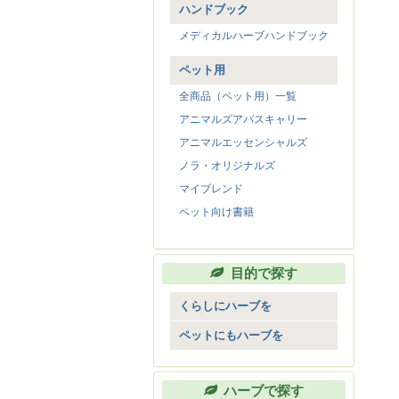
ハンドブック
メディカルハーブハンドブック
ペット用
全商品（ペット用）一覧
アニマルズアパスキャリー
アニマルエッセンシャルズ
ノラ・オリジナルズ
マイブレンド
ペット向け書籍
目的で探す
くらしにハーブを
リラックス
ペットにもハーブを
エネルギー
元気にお散歩
美容
毎日のごはんに
ハーブで探す