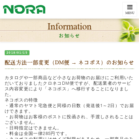
Togg
navi
MENU
Information
お知らせ
2018/01/15
配送方法一部変更（DM便 → ネコポス）のお知らせ
カタログや一部商品など小さなお荷物のお届けにご利用いた
だいておりましたクロネコDM便ですが、配送業者のサービ
ス内容変更により「ネコポス」へ移行することになりまし
た。
ネコポスの特徴
・通常のヤマト宅急便と同様の日数（発送後1～2日）でお届
けできます。
・お荷物はお客様のポストに投函され、手渡しされることは
ございません。
・日時指定はできません。
・料金は全国一律285円です。