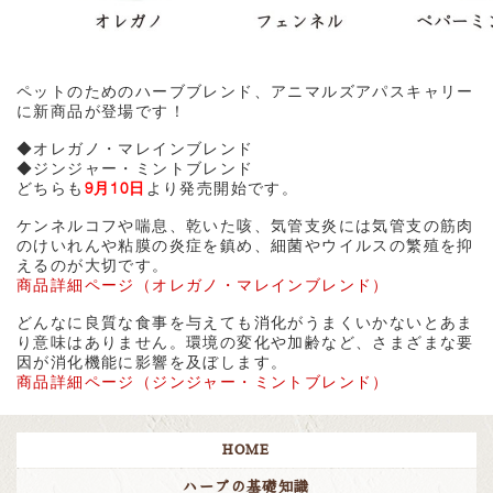
ペットのためのハーブブレンド、アニマルズアパスキャリー
に新商品が登場です！
◆オレガノ・マレインブレンド
◆ジンジャー・ミントブレンド
どちらも
9月10日
より発売開始です。
ケンネルコフや喘息、乾いた咳、気管支炎には気管支の筋肉
のけいれんや粘膜の炎症を鎮め、細菌やウイルスの繁殖を抑
えるのが大切です。
商品詳細ページ（オレガノ・マレインブレンド）
どんなに良質な食事を与えても消化がうまくいかないとあま
り意味はありません。環境の変化や加齢など、さまざまな要
因が消化機能に影響を及ぼします。
商品詳細ページ（ジンジャー・ミントブレンド）
HOME
ハーブの基礎知識