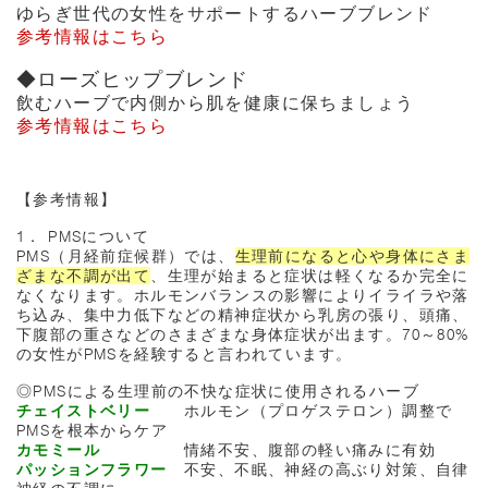
ゆらぎ世代の女性をサポートするハーブブレンド
参考情報はこちら
◆ローズヒップブレンド
飲むハーブで内側から肌を健康に保ちましょう
参考情報はこちら
【参考情報】
1． PMSについて
PMS（月経前症候群）では、
生理前になると心や身体にさま
ざまな不調が出て
、生理が始まると症状は軽くなるか完全に
なくなります。ホルモンバランスの影響によりイライラや落
ち込み、集中力低下などの精神症状から乳房の張り、頭痛、
下腹部の重さなどのさまざまな身体症状が出ます。70～80%
の女性がPMSを経験すると言われています。
◎PMSによる生理前の不快な症状に使用されるハーブ
チェイストベリー
ホルモン（プロゲステロン）調整で
PMSを根本からケア
カモミール
情緒不安、腹部の軽い痛みに有効
パッションフラワー
不安、不眠、神経の高ぶり対策、自律