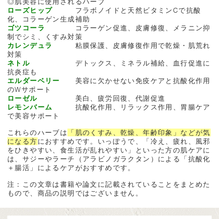
◎肌美容に使用されるハーブ
ローズヒップ
フラボノイドと天然ビタミンCで抗酸
化、コラーゲン生成補助
ゴツコーラ
コラーゲン促進、皮膚修復、メラニン抑
制でシミ、くすみ対策
カレンデュラ
粘膜保護、皮膚修復作用で乾燥・肌荒れ
対策
ネトル
デトックス、ミネラル補給、血行促進に
抗炎症も
エルダーベリー
美容に欠かせない免疫ケアと抗酸化作用
のWサポート
ローゼル
美白、疲労回復、代謝促進
レモンバーム
抗酸化作用、リラックス作用、胃腸ケア
で美容サポート
これらのハーブは
「肌のくすみ、乾燥、年齢印象」などが気
になる方
におすすめです。いっぽうで、「冷え、疲れ、風邪
をひきやすい、食生活が乱れやすい」といった方の肌ケアに
は、サジーやラーチ（アラビノガラクタン）による「抗酸化
＋腸活」によるケアがおすすめです。
注：この文章は書籍や論文に記載されていることをまとめた
もので、商品の説明ではございません。