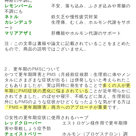
神経の不調に
レモンバーム
不安、落ち込み、ふさぎ込みや胃腸の
不調にも
ネトル
鉄欠乏や慢性疲労対策
カレンデュラ
生理痛、むくみ、ホルモン代謝をサポ
ート
マリアアザミ
肝機能やホルモン代謝のサポート
注：この文章は書籍や論文に記載されていることをまとめた
もので、商品の説明ではございません。
2． 更年期のPMSについて
かつて更年期障害とPMS（月経前症候群：生理前に体やメン
タルにさまざまな症状が出る）は併発しないと考えられたこ
ともありましたが、実は同時に発生することで
多くの人が更
年期にPMS症状の悪化に悩まされている
ことが近年明らかに
されてきました。のぼせや寝汗、不眠などに加え、生理前以
外にもPMSのような症状がひどくなったような気がする方は
「PMS＋更年期障害」両方へのアプローチが重要
です。
◎女性の更年期症状に使用されるハーブ
レッドクローバー
エストロゲン様作用で更年期障
害や骨粗しょう症予防
チェイストベリー
ホルモン（プロゲステロン）調