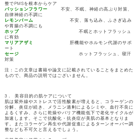
整でPMSを根本からケア
パッションフラワー
不安、不眠、神経の高ぶり対策、
自律神経の不調に
レモンバーム
不安、落ち込み、ふさぎ込み
や胃腸の不調にも
ホップ
不眠とホットフラッシュ
に有効
マリアアザミ
肝機能やホルモン代謝のサポ
ート
セージ
ホットフラッシュ、寝汗
対策
注：この文章は書籍や論文に記載されていることをまとめた
もので、商品の説明ではございません。
3． 美容目的の肌ケアについて
肌は紫外線やストレスで活性酸素が増えると、コラーゲンの
分解、炎症が続き、メラニン過剰によるシミや、血行不良に
よるくすみ、さらに乾燥やバリア機能低下で老化サイクルが
加速します。そこで抗酸化・抗炎症が美肌の基本となりま
す。またコラーゲン再生や代謝促進によるターンオーバー調
整なども不可欠と言えるでしょう。