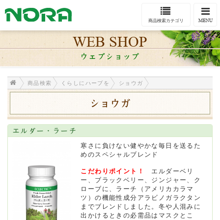
Togg
navi
MENU
商品検索カテゴリ
WEB SHOP
ウェブショップ
商品検索
くらしにハーブを
ショウガ
ショウガ
エルダー・ラーチ
寒さに負けない健やかな毎日を送るた
めのスペシャルブレンド
こだわりポイント！
エルダーベリ
ー、ブラックベリー、ジンジャー、ク
ローブに、ラーチ（アメリカカラマ
ツ）の機能性成分アラビノガラクタン
までブレンドしました。冬や人混みに
出かけるときの必需品はマスクとこ