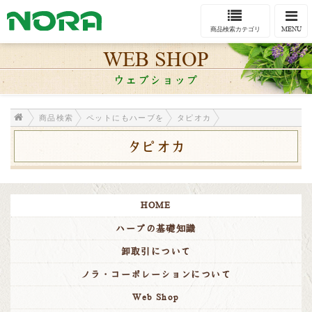
Togg
navi
MENU
商品検索カテゴリ
WEB SHOP
ウェブショップ
商品検索
ペットにもハーブを
タピオカ
タピオカ
HOME
ハーブの基礎知識
卸取引について
ノラ・コーポレーションについて
Web Shop