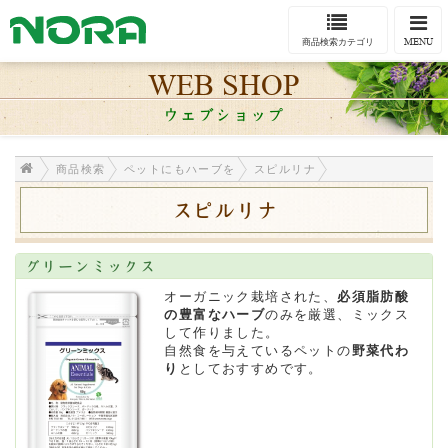
Togg
navi
MENU
商品検索カテゴリ
WEB SHOP
ウェブショップ
商品検索
ペットにもハーブを
スピルリナ
スピルリナ
グリーンミックス
オーガニック栽培された、
必須脂肪酸
の豊富なハーブ
のみを厳選、ミックス
して作りました。
自然食を与えているペットの
野菜代わ
り
としておすすめです。