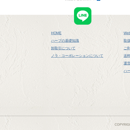
呼吸器の健康維持に
かぼちゃ
ゴツコーラ
カボス
シベリア人参
カモミール
ショウガ
ガーリック
スカルキャップ
カルシウム
HOME
Web
セイヨウタンポポ
カレンデュラ
ハーブの基礎知識
取
セントジョンズワート
キャロットシード
卸取引について
ご
チェイストベリー
クランベリー
ノラ・コーポレーションについて
送
ナツシロギク
グルコサミン
運
ニガウリ
クロフサスグリ
ハ
ネトル
ケルプ
ノコギリヤシ
サーモン
バードック
サツマイモ
パウダルコ
シトロネラ
パッションフラワー
シベリア人参
バレリアン
シャンピニオン
ヒソップ
消化酵素
COPYRIGH
ビルベリー