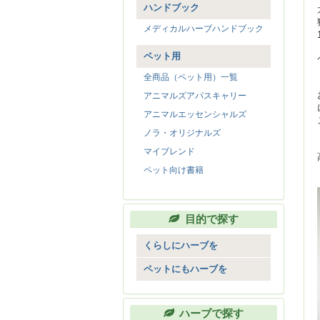
ハンドブック
メディカルハーブハンドブック
ペット用
全商品（ペット用）一覧
アニマルズアパスキャリー
アニマルエッセンシャルズ
ノラ・オリジナルズ
マイブレンド
ペット向け書籍
目的で探す
くらしにハーブを
リラックス
ペットにもハーブを
エネルギー
元気にお散歩
美容
毎日のごはんに
ハーブで探す