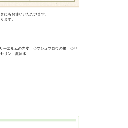
とき
にもお使いいただけます。
あります。
リーエルムの内皮 ◇マシュマロウの根 ◇リ
リセリン 蒸留水
る