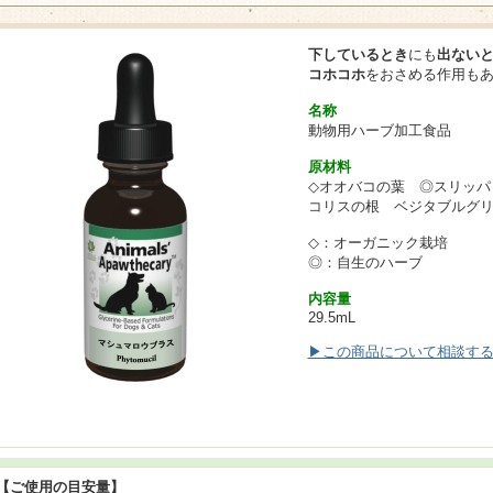
下しているとき
にも
出ない
コホコホ
をおさめる作用も
名称
動物用ハーブ加工食品
原材料
◇オオバコの葉 ◎スリッパ
コリスの根 ベジタブルグ
◇：オーガニック栽培
◎：自生のハーブ
内容量
29.5mL
▶この商品について相談す
【ご使用の目安量】