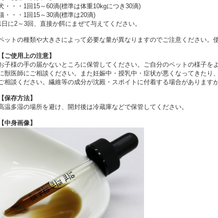
犬・・・1回15～60滴(標準は体重10kgにつき30滴)
猫・・・1回15～30滴(標準は20滴)
1日に2～3回、直接か餌にまぜて与えてください。
ペットの種類や大きさによって必要な量が異なりますのでご注意ください。
【ご使用上の注意】
お子様の手の届かないところに保管してください。ご自分のペットの様子を
に獣医師にご相談ください。また妊娠中・授乳中・症状が悪くなってきたり
ご相談ください。繊維等の成分が沈殿・スポイトに付着する場合があります
【保存方法】
高温多湿の場所を避け、開封後は冷蔵庫などで保管してください。
【中身画像】