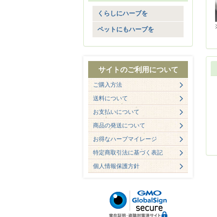
女性に
6歳を過ぎたら
くらしにハーブを
ホルモンバランス
大きな音が怖い
男性に
アイブライト
ペットにもハーブを
お留守番に
生活習慣
アニス
肝臓の健康維持に
アイブライト
スマホのお供に
アメリカ人参
投薬の前後に
アロエベラ
忙しい現代人に
アルファルファ
心臓の健康維持に
アルファルファ
サイトのご利用について
立ち仕事に
イエロードック
腎臓の健康維持に
イエロードック
ご購入方法
春のハーブ
イチョウ
脳の健康維持に
イチョウ
送料について
夏のハーブ
エキナシア
胃腸の健康維持に
ウィッチヘーゼル
お支払いについて
秋のハーブ
エルダー
目の健康維持に
エキナシア
商品の発送について
冬のハーブ
オリーブリーフ
膀胱の健康維持
オート麦
お得なハーブマイレージ
記憶
ガーリック
口の健康維持に
オオバコ
特定商取引法に基づく表記
その他メディカル
カイエンヌ
耳の健康維持に
大麦若葉
個人情報保護方針
カモミール
皮膚の健康維持に
オリーブリーフ
カレンデュラ
被毛を清潔に
オレゴングレープ
クランベリー
被毛の健康維持に
オレンジオイル
クロフサスグリ
ごほうびに
カウチグラス
高麗人参