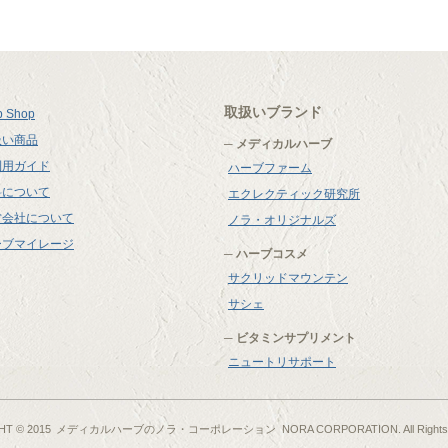
取扱いブランド
 Shop
扱い商品
メディカルハーブ
利用ガイド
ハーブファーム
料について
エクレクティック研究所
営会社について
ノラ・オリジナルズ
ーブマイレージ
ハーブコスメ
サクリッドマウンテン
サシェ
ビタミンサプリメント
ニュートリサポート
T © 2015
メディカルハーブのノラ・コーポレーション
NORA CORPORATION. All Rights