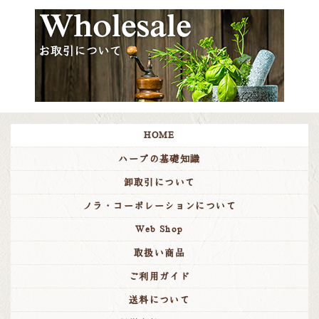
マイブレンド価格改定のお知らせ
詳細
2026/02/20
価格改定のお知らせ
詳細
2025/11/13
冬季休業のお知らせ
12月27日（土）～1月4日（日）は冬季休業とさせていただ
きます。どうぞよろしくお願い致します。
HOME
2025/09/03
ハーブの基礎知識
ノラ・オリジナルズに新商品が登場！
詳細
卸取引について
2025/09/03
ノラ・コーポレーションについて
エクレクティックに新商品が登場！
詳細
Web Shop
2025/08/04
取扱い商品
ペット向けハーブブレンドに新商品が登場！
詳細
ご利用ガイド
2025/07/17
送料について
キッズエキナシアプレミアムブレンド 1オンス 仕様変更の