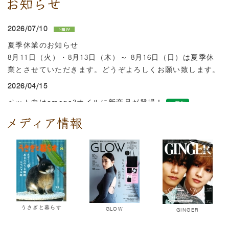
2026/07/10
夏季休業のお知らせ
8月11日（火）・8月13日（木）～ 8月16日（日）は夏季休
業とさせていただきます。どうぞよろしくお願い致します。
2026/04/15
ペット向けomega3オイルに新商品が登場！
詳細
2026/04/07
ゴールデンウィークの営業について
カレンダー通りの営業(4/29・5/2～5/6は定休日)とさせてい
ただきます。
・5月1日(金)の正午以降にご注文を頂いた場合、発送は5月7
日(木)、お届けは5月8日(金)以降。
となりますので予めご了承ください。
うさぎと暮らす
GLOW
GINGER
2026/03/06