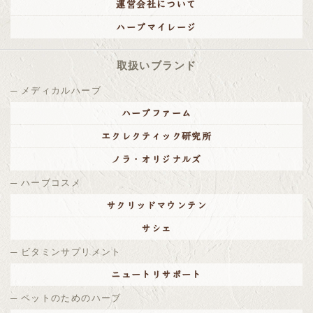
運営会社について
お知らせ
詳細
ハーブマイレージ
2025/07/10
夏季休業のお知らせ
取扱いブランド
8月13日（水）～8月17日（日）は夏季休業とさせていただ
きます。どうぞよろしくお願い致します。
メディカルハーブ
2025/06/10
ハーブファーム
メディア情報
が更新されました。
エクレクティック研究所
2025/04/10
ノラ・オリジナルズ
ゴールデンウィークの営業について
ハーブコスメ
カレンダー通りの営業(4/29・5/3～5/6は定休日)とさせてい
サクリッドマウンテン
ただきます。
・5月2日(金)の正午以降にご注文を頂いた場合、発送は5月7
サシェ
日(水)、お届けは5月8日(木)以降。
ビタミンサプリメント
となりますので予めご了承ください。
ニュートリサポート
2025/03/31
ペットのためのハーブ
LINE友だち限定クーポン配布中！
詳細